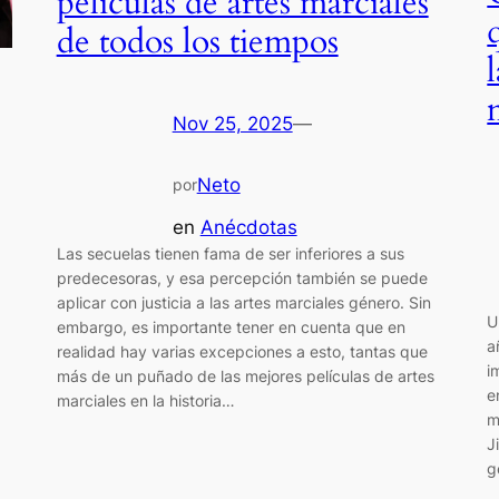
películas de artes marciales
de todos los tiempos
Nov 25, 2025
—
Neto
por
en
Anécdotas
Las secuelas tienen fama de ser inferiores a sus
predecesoras, y esa percepción también se puede
aplicar con justicia a las artes marciales género. Sin
U
embargo, es importante tener en cuenta que en
a
realidad hay varias excepciones a esto, tantas que
i
más de un puñado de las mejores películas de artes
e
marciales en la historia…
m
J
g