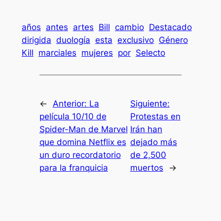
años
antes
artes
Bill
cambio
Destacado
dirigida
duología
esta
exclusivo
Género
Kill
marciales
mujeres
por
Selecto
←
Anterior:
La
Siguiente:
película 10/10 de
Protestas en
Spider-Man de Marvel
Irán han
que domina Netflix es
dejado más
un duro recordatorio
de 2,500
para la franquicia
muertos
→