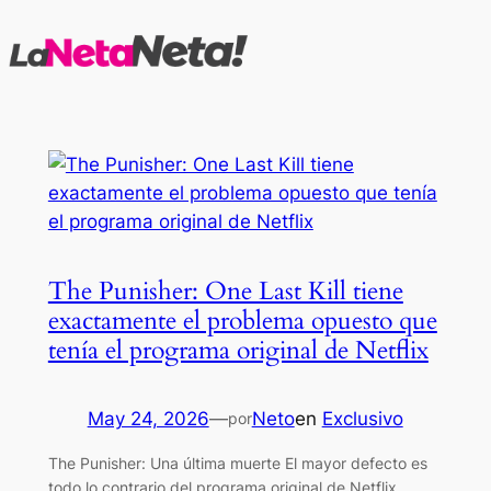
Saltar
al
contenido
The Punisher: One Last Kill tiene
exactamente el problema opuesto que
tenía el programa original de Netflix
May 24, 2026
—
Neto
en
Exclusivo
por
The Punisher: Una última muerte El mayor defecto es
todo lo contrario del programa original de Netflix.