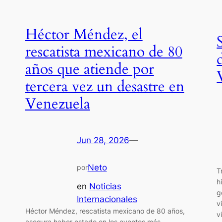
Héctor Méndez, el
rescatista mexicano de 80
años que atiende por
tercera vez un desastre en
Venezuela
Jun 28, 2026
—
Neto
por
T
h
en
Noticias
g
Internacionales
v
Héctor Méndez, rescatista mexicano de 80 años,
v
asegura haber estado en los eventos más