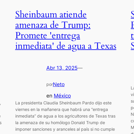
Sheinbaum atiende
amenaza de Trump:
Promete 'entrega
inmediata' de agua a Texas
Abr 13, 2025
—
Neto
por
L
v
en
México
s
,
La presidenta Claudia Sheinbaum Pardo dijo este
p
viernes en la mañanera que habrá una “entrega
N
e
inmediata” de agua a los agricultores de Texas tras
c
s
la amenaza de su homólogo Donald Trump de
M
imponer sanciones y aranceles al país si no cumple
d