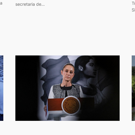
ra
T
secretaria de…
S