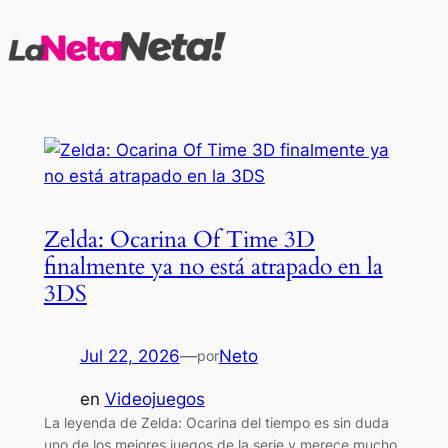
Saltar
al
contenido
Zelda: Ocarina Of Time 3D
finalmente ya no está atrapado en la
3DS
Jul 22, 2026
—
Neto
por
en
Videojuegos
La leyenda de Zelda: Ocarina del tiempo es sin duda
uno de los mejores juegos de la serie y merece mucho