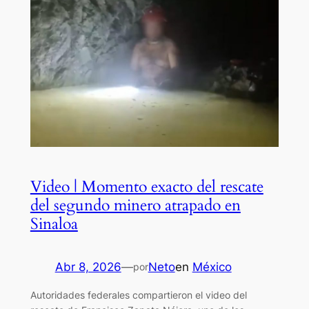
Video | Momento exacto del rescate
del segundo minero atrapado en
Sinaloa
Abr 8, 2026
—
Neto
en
México
por
Autoridades federales compartieron el video del