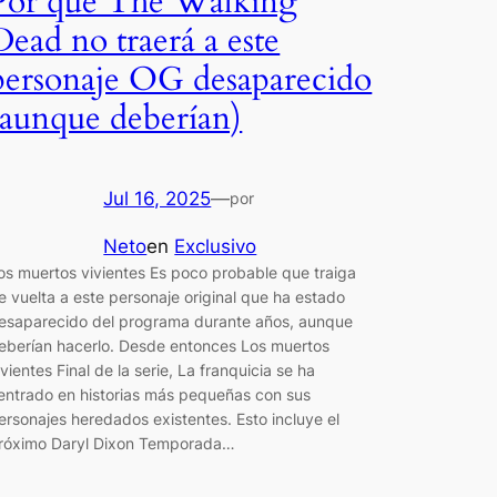
Por qué The Walking
Dead no traerá a este
personaje OG desaparecido
(aunque deberían)
Jul 16, 2025
—
por
Neto
en
Exclusivo
os muertos vivientes Es poco probable que traiga
e vuelta a este personaje original que ha estado
esaparecido del programa durante años, aunque
eberían hacerlo. Desde entonces Los muertos
ivientes Final de la serie, La franquicia se ha
entrado en historias más pequeñas con sus
ersonajes heredados existentes. Esto incluye el
róximo Daryl Dixon Temporada…