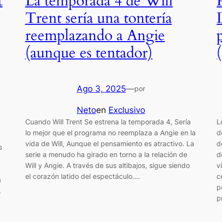
t
La temporada 4 de Will
Trent sería una tontería
reemplazando a Angie
(aunque es tentador)
Ago 3, 2025
—
por
Neto
en
Exclusivo
Cuando Will Trent Se estrena la temporada 4, Sería
L
lo mejor que el programa no reemplaza a Angie en la
d
vida de Will, Aunque el pensamiento es atractivo. La
d
s
serie a menudo ha girado en torno a la relación de
d
Will y Angie. A través de sus altibajos, sigue siendo
v
el corazón latido del espectáculo.…
c
a
p
.
p