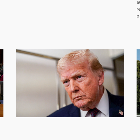
a
r
p