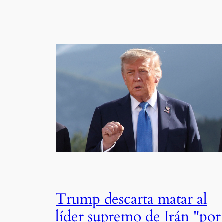
Trump descarta matar al
líder supremo de Irán "por