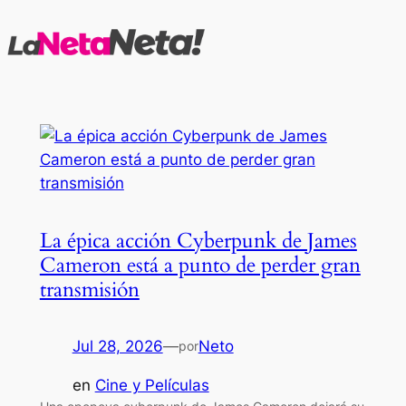
Saltar
al
contenido
La épica acción Cyberpunk de James
Cameron está a punto de perder gran
transmisión
Jul 28, 2026
—
Neto
por
en
Cine y Películas