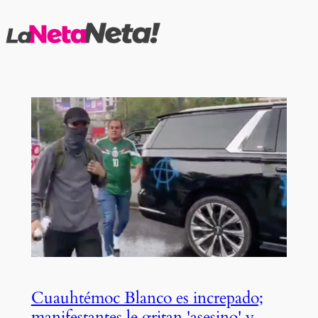
Saltar
al
contenido
Cuauhtémoc Blanco es increpado;
manifestantes le gritan 'asesino' y