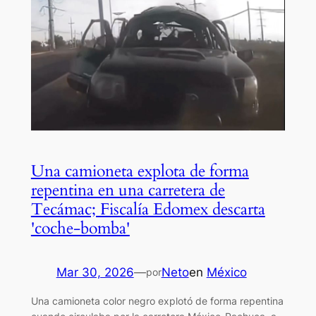
Una camioneta explota de forma
repentina en una carretera de
Tecámac; Fiscalía Edomex descarta
'coche-bomba'
Mar 30, 2026
—
Neto
en
México
por
Una camioneta color negro explotó de forma repentina