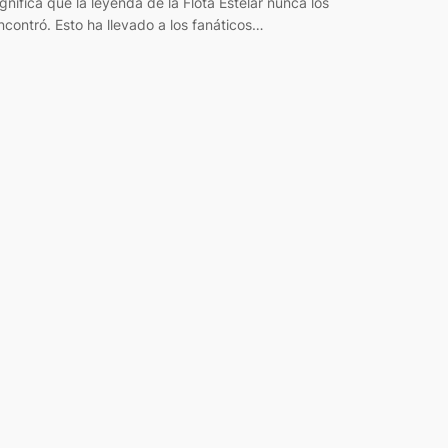
ignifica que la leyenda de la Flota Estelar nunca los
ncontró. Esto ha llevado a los fanáticos…