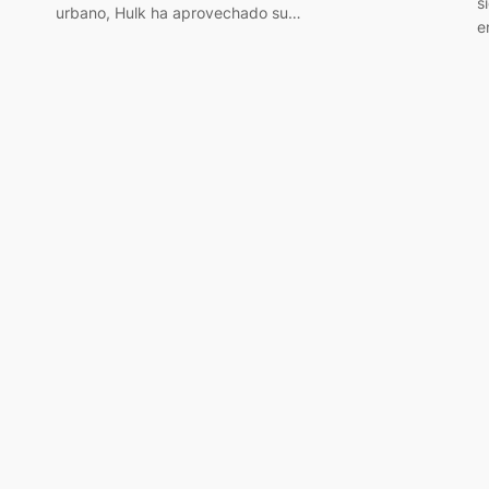
s
urbano, Hulk ha aprovechado su…
e