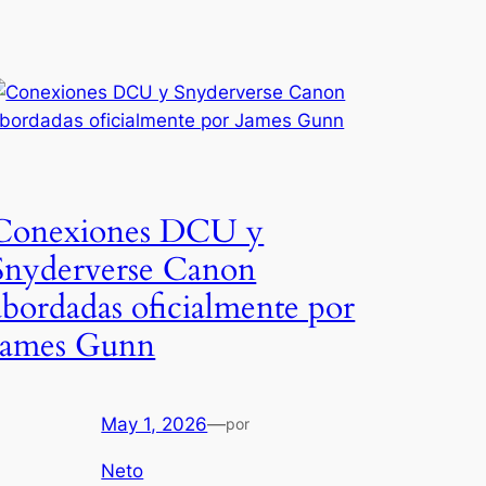
Conexiones DCU y
Snyderverse Canon
abordadas oficialmente por
James Gunn
May 1, 2026
—
por
Neto