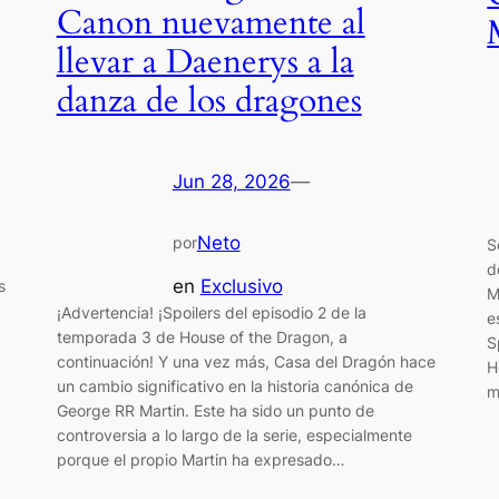
Canon nuevamente al
llevar a Daenerys a la
danza de los dragones
Jun 28, 2026
—
​
Neto
por
S
d
en
Exclusivo
s
M
¡Advertencia! ¡Spoilers del episodio 2 de la
e
temporada 3 de House of the Dragon, a
S
continuación! Y una vez más, Casa del Dragón hace
H
un cambio significativo en la historia canónica de
m
George RR Martin. Este ha sido un punto de
controversia a lo largo de la serie, especialmente
porque el propio Martin ha expresado…