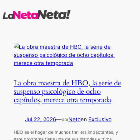
Saltar
al
contenido
La obra maestra de HBO, la serie de
suspenso psicológico de ocho
capítulos, merece otra temporada
Jul 22, 2026
—
Neto
en
Exclusivo
por
HBO es el hogar de muchos thrillers impactantes, y
este programa tiene una de sus historias y giros