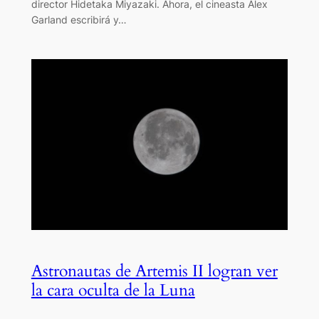
director Hidetaka Miyazaki. Ahora, el cineasta Alex
Garland escribirá y…
Astronautas de Artemis II logran ver
la cara oculta de la Luna