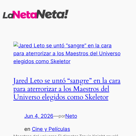
Saltar
al
contenido
Jared Leto se untó “sangre” en la cara
para aterrorizar a los Maestros del
Universo elegidos como Skeletor
Jun 4, 2026
—
Neto
por
en
Cine y Películas