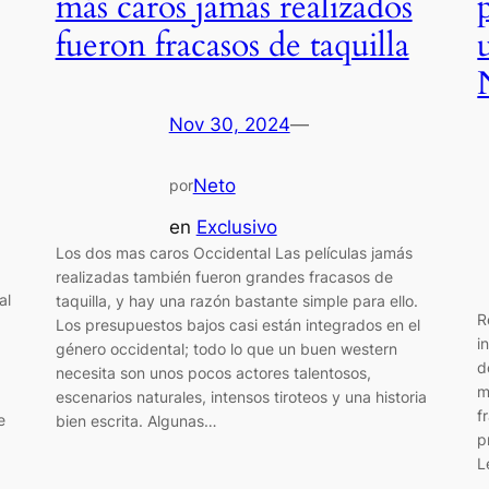
más caros jamás realizados
fueron fracasos de taquilla
Nov 30, 2024
—
Neto
por
en
Exclusivo
Los dos mas caros Occidental Las películas jamás
realizadas también fueron grandes fracasos de
al
taquilla, y hay una razón bastante simple para ello.
R
a
Los presupuestos bajos casi están integrados en el
i
género occidental; todo lo que un buen western
d
necesita son unos pocos actores talentosos,
m
escenarios naturales, intensos tiroteos y una historia
f
e
bien escrita. Algunas…
p
L