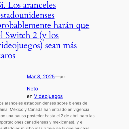
Sí. Los aranceles
estadounidenses
probablemente harán que
el Switch 2 (y los
videojuegos) sean más
caros
Mar 8, 2025
—
por
Neto
en
Videojuegos
os aranceles estadounidenses sobre bienes de
hina, México y Canadá han entrado en vigencia
con una pausa posterior hasta el 2 de abril para las
mportaciones canadienses y mexicanas), y el
esultado es mucho más grave de lo que muchas