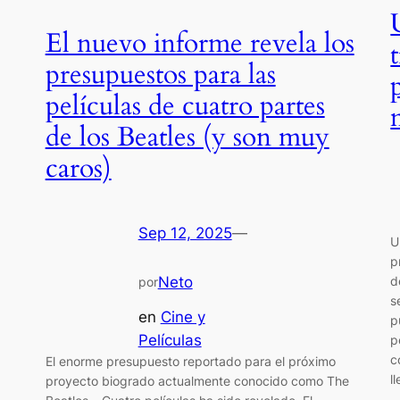
El nuevo informe revela los
presupuestos para las
películas de cuatro partes
de los Beatles (y son muy
caros)
Sep 12, 2025
—
U
p
d
Neto
por
s
en
Cine y
p
Películas
p
c
El enorme presupuesto reportado para el próximo
l
proyecto biogrado actualmente conocido como The