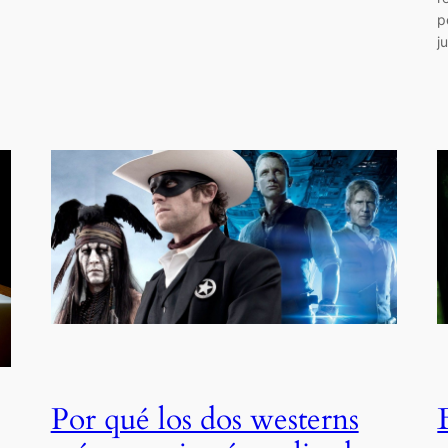
p
j
Por qué los dos westerns