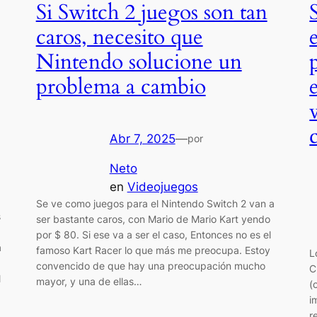
Si Switch 2 juegos son tan
caros, necesito que
Nintendo solucione un
problema a cambio
Abr 7, 2025
—
por
Neto
en
Videojuegos
Se ve como juegos para el Nintendo Switch 2 van a
s
ser bastante caros, con Mario de Mario Kart yendo
por $ 80. Si ese va a ser el caso, Entonces no es el
a
famoso Kart Racer lo que más me preocupa. Estoy
L
convencido de que hay una preocupación mucho
C
l
mayor, y una de ellas…
(
i
r