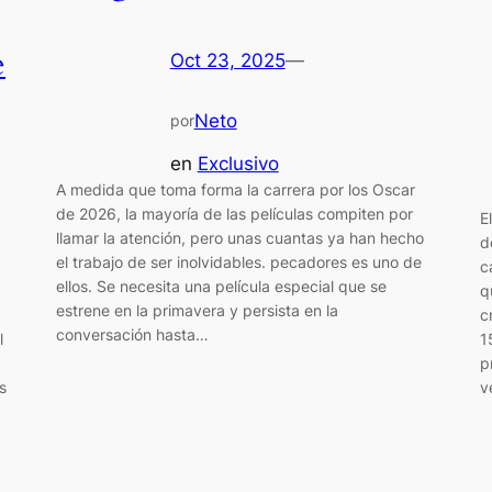
e
Oct 23, 2025
—
Neto
por
en
Exclusivo
A medida que toma forma la carrera por los Oscar
de 2026, la mayoría de las películas compiten por
E
llamar la atención, pero unas cuantas ya han hecho
d
el trabajo de ser inolvidables. pecadores es uno de
c
ellos. Se necesita una película especial que se
q
estrene en la primavera y persista en la
c
conversación hasta…
1
l
p
v
s