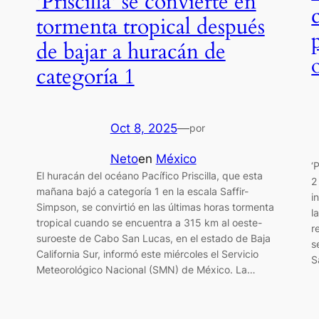
'Priscilla' se convierte en
tormenta tropical después
de bajar a huracán de
categoría 1
Oct 8, 2025
—
por
Neto
en
México
‘
El huracán del océano Pacífico Priscilla, que esta
2
mañana bajó a categoría 1 en la escala Saffir-
a
i
Simpson, se convirtió en las últimas horas tormenta
l
tropical cuando se encuentra a 315 km al oeste-
r
suroeste de Cabo San Lucas, en el estado de Baja
s
California Sur, informó este miércoles el Servicio
S
Meteorológico Nacional (SMN) de México. La…