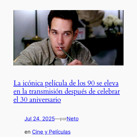
La icónica película de los 90 se eleva
en la transmisión después de celebrar
el 30 aniversario
Jul 24, 2025
—
Neto
por
en
Cine y Películas