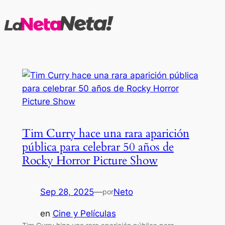
Saltar
al
contenido
Tim Curry hace una rara aparición
pública para celebrar 50 años de
Rocky Horror Picture Show
Sep 28, 2025
—
Neto
por
en
Cine y Películas