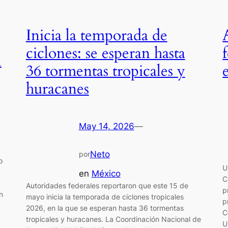
Inicia la temporada de
ciclones: se esperan hasta
l
36 tormentas tropicales y
huracanes
May 14, 2026
—
Neto
por
o
U
en
México
C
Autoridades federales reportaron que este 15 de
p
n
mayo inicia la temporada de ciclones tropicales
p
2026, en la que se esperan hasta 36 tormentas
C
tropicales y huracanes. La Coordinación Nacional de
U