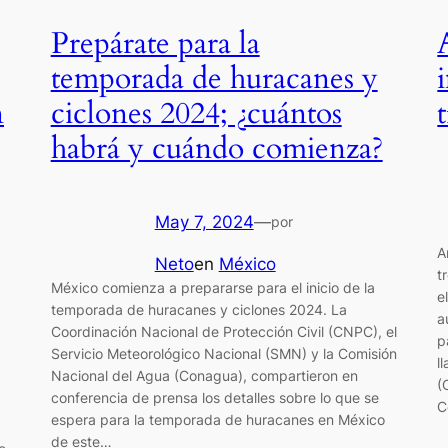
Prepárate para la
temporada de huracanes y
n
ciclones 2024; ¿cuántos
habrá y cuándo comienza?
May 7, 2024
—
por
A
Neto
en
México
t
México comienza a prepararse para el inicio de la
e
temporada de huracanes y ciclones 2024. La
a
Coordinación Nacional de Protección Civil (CNPC), el
p
Servicio Meteorológico Nacional (SMN) y la Comisión
l
Nacional del Agua (Conagua), compartieron en
(
conferencia de prensa los detalles sobre lo que se
C
espera para la temporada de huracanes en México
de este…