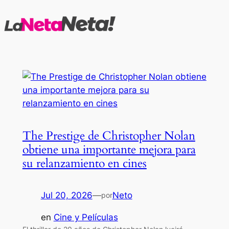
Saltar
al
contenido
The Prestige de Christopher Nolan
obtiene una importante mejora para
su relanzamiento en cines
Jul 20, 2026
—
Neto
por
en
Cine y Películas