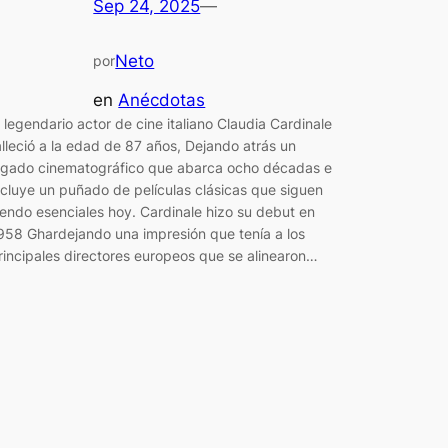
Sep 24, 2025
—
Neto
por
en
Anécdotas
l legendario actor de cine italiano Claudia Cardinale
alleció a la edad de 87 años, Dejando atrás un
egado cinematográfico que abarca ocho décadas e
ncluye un puñado de películas clásicas que siguen
iendo esenciales hoy. Cardinale hizo su debut en
958 Ghardejando una impresión que tenía a los
rincipales directores europeos que se alinearon…