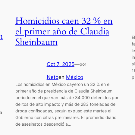
Homicidios caen 32 % en
el primer año de Claudia
n
E
Sheinbaum
f
l
i
s
Oct 7, 2025
—
por
1
Neto
en
México
p
Los homicidios en México cayeron un 32 % en el
primer año de presidencia de Claudia Sheinbaum,
periodo en el que van más de 34,000 detenidos por
delitos de alto impacto y más de 283 toneladas de
droga confiscadas, según expuso este martes el
 a
Gobierno con cifras preliminares. El promedio diario
de asesinatos descendió a…