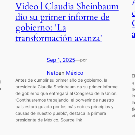
Video | Claudia Sheinbaum
dio su primer informe de
gobierno: 'La
transformación avanza'
Sep 1, 2025
—
por
Neto
en
México
E
Antes de cumplir su primer año de gobierno, la
d
q
presidenta Claudia Sheinbaum da su primer informe
u
n
de gobierno que entregará al Congreso de la Unión.
l
‘Continuaremos trabajando; el porvenir de nuestro
l
país estará guiado por los más nobles principios y
t
causas de nuestro pueblo’, destaca la primera
v
presidenta de México. Source link