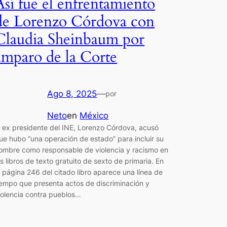
Así fue el enfrentamiento
de Lorenzo Córdova con
Claudia Sheinbaum por
amparo de la Corte
Ago 8, 2025
—
por
Neto
en
México
l ex presidente del INE, Lorenzo Córdova, acusó
ue hubo “una operación de estado” para incluir su
ombre como responsable de violencia y racismo en
os libros de texto gratuito de sexto de primaria. En
a página 246 del citado libro aparece una línea de
iempo que presenta actos de discriminación y
iolencia contra pueblos…