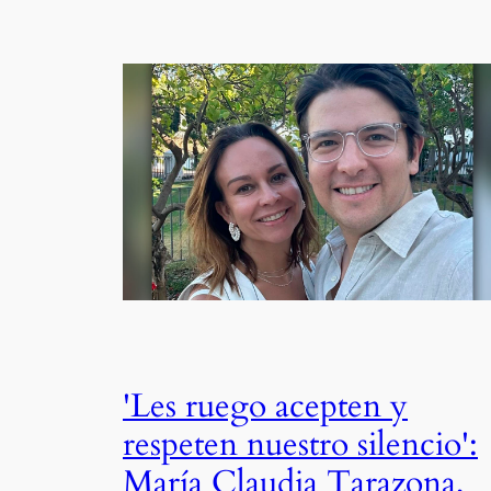
'Les ruego acepten y
respeten nuestro silencio':
María Claudia Tarazona,