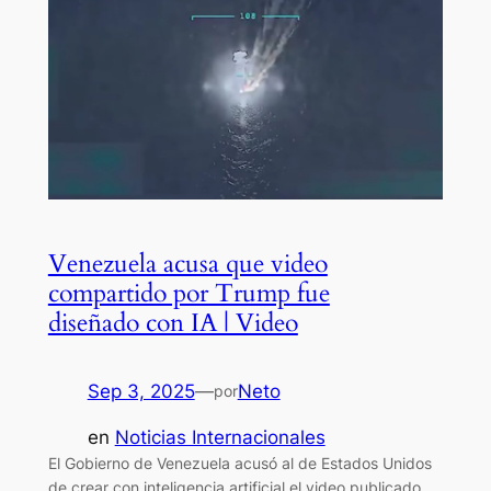
Venezuela acusa que video
compartido por Trump fue
diseñado con IA | Video
Sep 3, 2025
—
Neto
por
en
Noticias Internacionales
El Gobierno de Venezuela acusó al de Estados Unidos
de crear con inteligencia artificial el video publicado