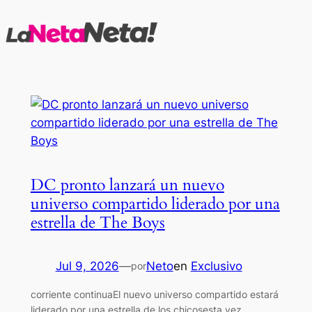
Saltar
al
contenido
DC pronto lanzará un nuevo
universo compartido liderado por una
estrella de The Boys
Jul 9, 2026
—
Neto
en
Exclusivo
por
corriente continuaEl nuevo universo compartido estará
liderado por una estrella de los chicosesta vez