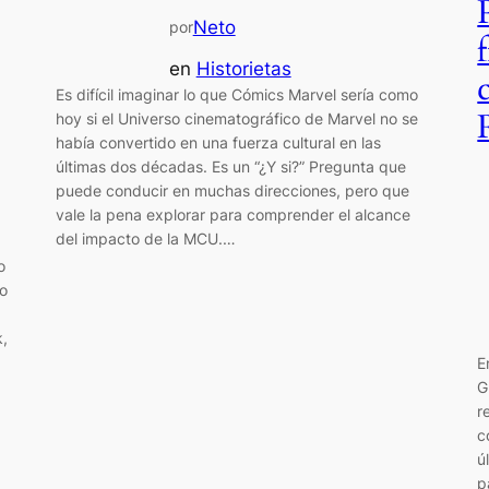
Neto
por
en
Historietas
Es difícil imaginar lo que Cómics Marvel sería como
hoy si el Universo cinematográfico de Marvel no se
había convertido en una fuerza cultural en las
últimas dos décadas. Es un “¿Y si?” Pregunta que
puede conducir en muchas direcciones, pero que
vale la pena explorar para comprender el alcance
del impacto de la MCU.…
o
zo
,
E
G
r
c
ú
p