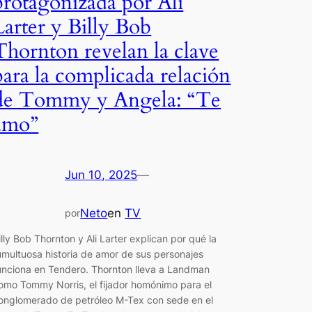
protagonizada por Ali
Larter y Billy Bob
Thornton revelan la clave
para la complicada relación
de Tommy y Angela: “Te
amo”
Jun 10, 2025
—
Neto
en
TV
por
illy Bob Thornton y Ali Larter explican por qué la
umultuosa historia de amor de sus personajes
unciona en Tendero. Thornton lleva a Landman
omo Tommy Norris, el fijador homónimo para el
onglomerado de petróleo M-Tex con sede en el