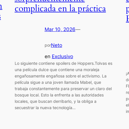
n
complicada en la práctica
s
Mar 10, 2026
—
Neto
por
en
Exclusivo
Lo siguiente contiene spoilers de Hoppers.Tolvas es
una película dulce que contiene una moraleja
¡
engañosamente engañosa sobre el activismo. La
d
película sigue a una joven llamada Mabel, que
F
trabaja constantemente para preservar un claro del
r
bosque local. Esto la enfrenta a las autoridades
p
locales, que buscan derribarlo, y la obliga a
a
e
secuestrar la nueva tecnología…
i