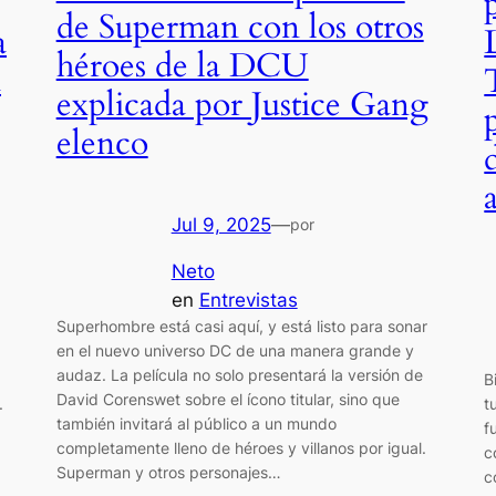
de Superman con los otros
a
héroes de la DCU
a
explicada por Justice Gang
elenco
Jul 9, 2025
—
por
Neto
en
Entrevistas
Superhombre está casi aquí, y está listo para sonar
en el nuevo universo DC de una manera grande y
audaz. La película no solo presentará la versión de
B
David Corenswet sobre el ícono titular, sino que
.
t
también invitará al público a un mundo
f
completamente lleno de héroes y villanos por igual.
c
Superman y otros personajes…
c