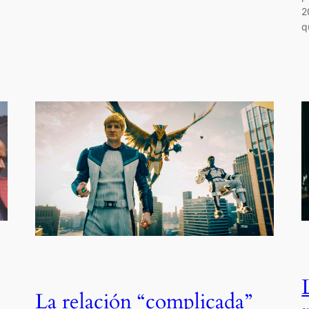
2
q
La relación “complicada”