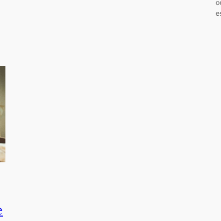
o
e
e