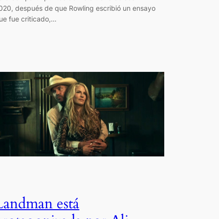
020, después de que Rowling escribió un ensayo
ue fue criticado,…
Landman está