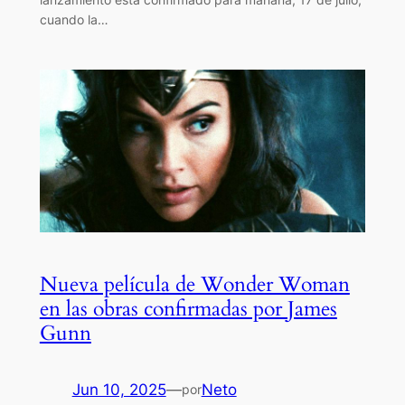
cuando la…
Nueva película de Wonder Woman
en las obras confirmadas por James
Gunn
Jun 10, 2025
—
Neto
por