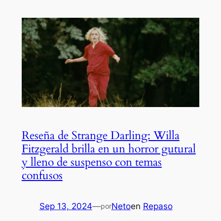
Reseña de Strange Darling: Willa
Fitzgerald brilla en un horror gutural
y lleno de suspenso con temas
confusos
Sep 13, 2024
—
Neto
en
Repaso
por