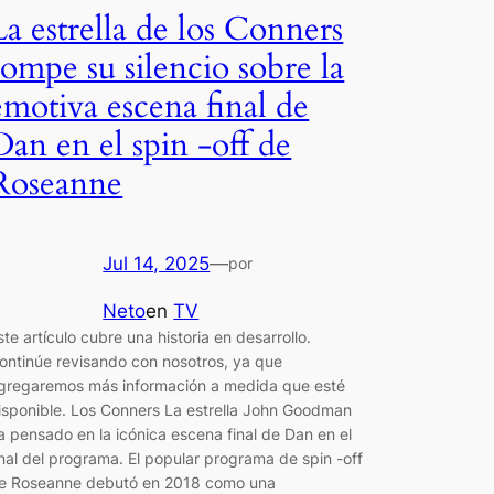
La estrella de los Conners
rompe su silencio sobre la
emotiva escena final de
Dan en el spin -off de
Roseanne
Jul 14, 2025
—
por
Neto
en
TV
ste artículo cubre una historia en desarrollo.
ontinúe revisando con nosotros, ya que
gregaremos más información a medida que esté
isponible. Los Conners La estrella John Goodman
a pensado en la icónica escena final de Dan en el
inal del programa. El popular programa de spin -off
e Roseanne debutó en 2018 como una