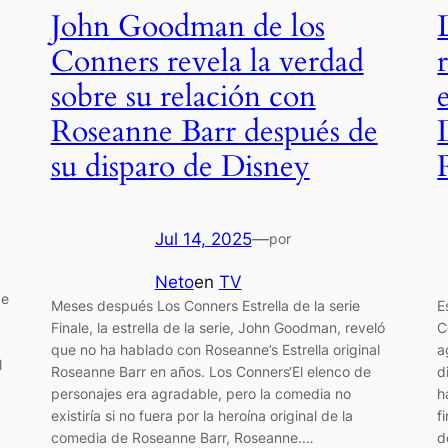
John Goodman de los
Conners revela la verdad
sobre su relación con
Roseanne Barr después de
su disparo de Disney
Jul 14, 2025
—
por
Neto
en
TV
de
Meses después Los Conners Estrella de la serie
E
Finale, la estrella de la serie, John Goodman, reveló
C
que no ha hablado con Roseanne’s Estrella original
a
l
Roseanne Barr en años. Los Conners‘El elenco de
d
personajes era agradable, pero la comedia no
h
existiría si no fuera por la heroína original de la
f
comedia de Roseanne Barr, Roseanne.…
d