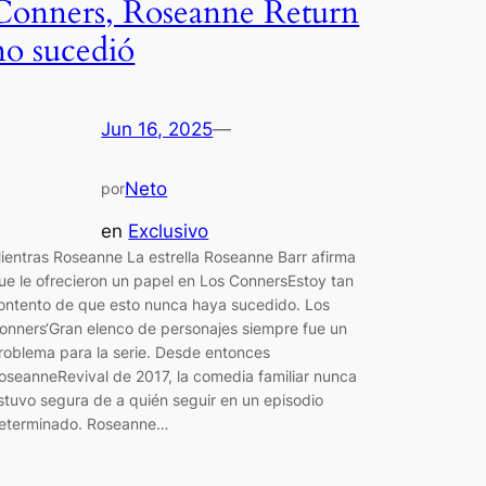
Conners, Roseanne Return
no sucedió
Jun 16, 2025
—
Neto
por
en
Exclusivo
ientras Roseanne La estrella Roseanne Barr afirma
ue le ofrecieron un papel en Los ConnersEstoy tan
ontento de que esto nunca haya sucedido. Los
onners‘Gran elenco de personajes siempre fue un
roblema para la serie. Desde entonces
oseanneRevival de 2017, la comedia familiar nunca
stuvo segura de a quién seguir en un episodio
eterminado. Roseanne…