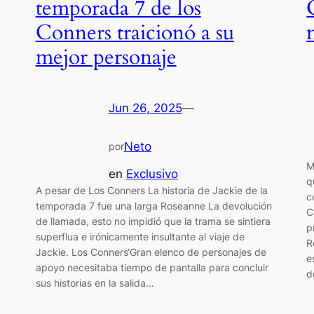
temporada 7 de los
Conners traicionó a su
mejor personaje
Jun 26, 2025
—
Neto
por
M
en
Exclusivo
q
A pesar de Los Conners La historia de Jackie de la
c
temporada 7 fue una larga Roseanne La devolución
C
de llamada, esto no impidió que la trama se sintiera
p
superflua e irónicamente insultante al viaje de
R
Jackie. Los Conners‘Gran elenco de personajes de
e
apoyo necesitaba tiempo de pantalla para concluir
d
sus historias en la salida…