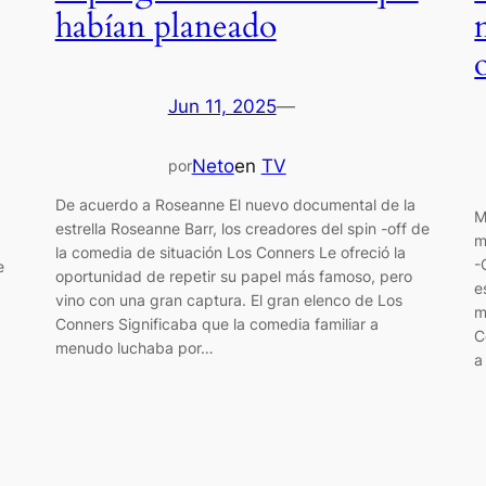
habían planeado
Jun 11, 2025
—
Neto
en
TV
por
De acuerdo a Roseanne El nuevo documental de la
M
estrella Roseanne Barr, los creadores del spin -off de
m
la comedia de situación Los Conners Le ofreció la
-
e
oportunidad de repetir su papel más famoso, pero
e
vino con una gran captura. El gran elenco de Los
m
Conners Significaba que la comedia familiar a
C
menudo luchaba por…
a