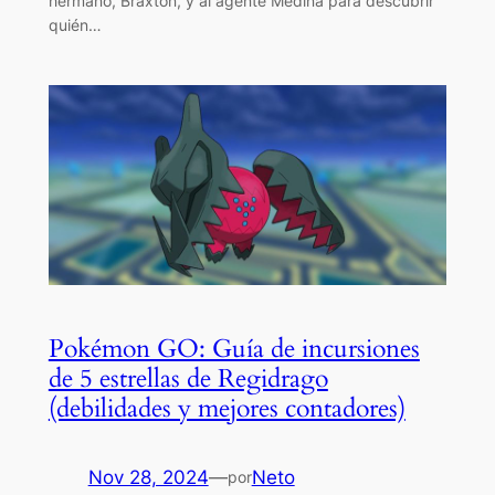
hermano, Braxton, y al agente Medina para descubrir
quién…
Pokémon GO: Guía de incursiones
de 5 estrellas de Regidrago
(debilidades y mejores contadores)
Nov 28, 2024
—
Neto
por