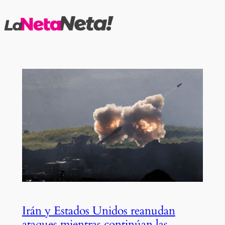
Saltar
al
contenido
Irán y Estados Unidos reanudan
ataques mientras continúan las