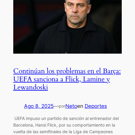
Continúan los problemas en el Barça:
UEFA sanciona a Flick, Lamine y
Lewandoski
Ago 8, 2025
—
Neto
en
Deportes
por
UEFA impuso un partido de sanción al entrenador del
Barcelona, Hansi Flick, por su comportamiento en la
vuelta de las semifinales de la Liga de Campeones