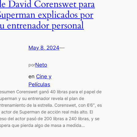
de David Corenswet para
Superman explicados por
su entrenador personal
May 8, 2024
—
Neto
por
en
Cine y
Películas
esumen Corenswet ganó 40 libras para el papel de
uperman y su entrenador revela el plan de
ntrenamiento de la estrella. Corenswet, con 6’6″, es
l actor de Superman de acción real más alto. El
eso del actor pasó de 200 libras a 240 libras, y se
spera que pierda algo de masa a medida…