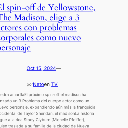
El spin-off de Yellowstone,
The Madison, elige a 3
actores con problemas
corporales como nuevo
personaje
Oct 15, 2024
—
Neto
en
TV
por
iedra amarillaEl próximo spin-off el madison ha
anzado un 3 Problema del cuerpo actor como un
uevo personaje, expandiendo aún más la franquicia
ccidental de Taylor Sheridan. el madisonLa historia
igue a la rica Stacy Clyburn (Michelle Pfeiffer),
uien traslada a su familia de la ciudad de Nueva