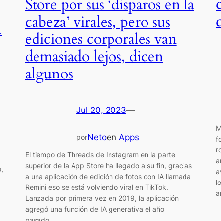
Store por sus ‘disparos en la
cabeza’ virales, pero sus
l
ediciones corporales van
demasiado lejos, dicen
algunos
Jul 20, 2023
—
M
Neto
en
Apps
por
f
r
El tiempo de Threads de Instagram en la parte
a
superior de la App Store ha llegado a su fin, gracias
o,
a
a una aplicación de edición de fotos con IA llamada
l
Remini eso se está volviendo viral en TikTok.
a
Lanzada por primera vez en 2019, la aplicación
agregó una función de IA generativa el año
pasado…