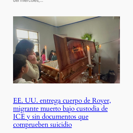
del miércoles,…
EE. UU. entrega cuerpo de Royer,
migrante muerto bajo custodia de
ICE y sin documentos que
comprueben suicidio