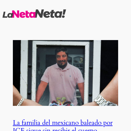
Saltar
al
contenido
La familia del mexicano baleado por
ICE sigue sin recibir el cuerpo