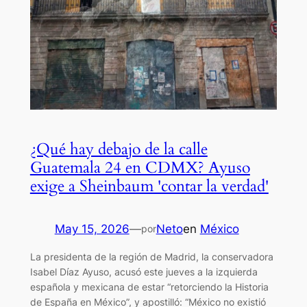
¿Qué hay debajo de la calle
Guatemala 24 en CDMX? Ayuso
exige a Sheinbaum 'contar la verdad'
May 15, 2026
—
Neto
en
México
por
La presidenta de la región de Madrid, la conservadora
Isabel Díaz Ayuso, acusó este jueves a la izquierda
española y mexicana de estar “retorciendo la Historia
de España en México”, y apostilló: “México no existió