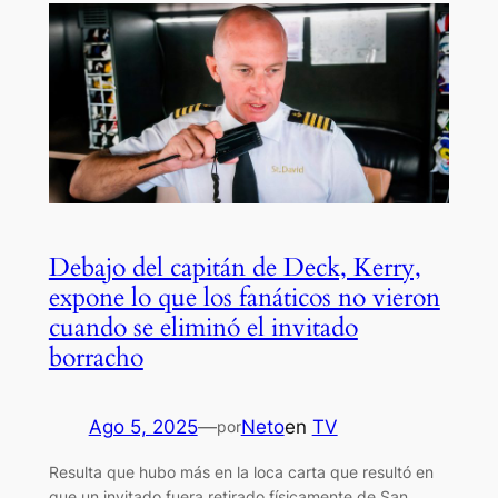
Debajo del capitán de Deck, Kerry,
expone lo que los fanáticos no vieron
cuando se eliminó el invitado
borracho
Ago 5, 2025
—
Neto
en
TV
por
Resulta que hubo más en la loca carta que resultó en
que un invitado fuera retirado físicamente de San