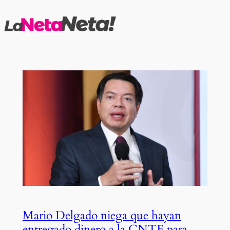
Saltar
al
contenido
Mario Delgado niega que hayan
entregado dinero a la CNTE para