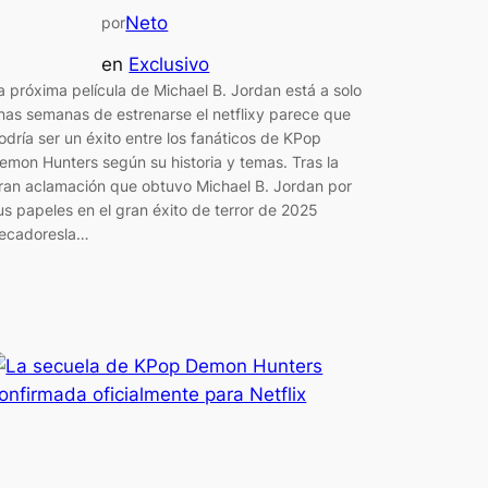
Neto
por
en
Exclusivo
a próxima película de Michael B. Jordan está a solo
nas semanas de estrenarse el netflixy parece que
odría ser un éxito entre los fanáticos de KPop
emon Hunters según su historia y temas. Tras la
ran aclamación que obtuvo Michael B. Jordan por
us papeles en el gran éxito de terror de 2025
ecadoresla…