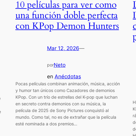
10 películas para ver como
una función doble perfecta
con KPop Demon Hunters
Mar 12, 2026
—
Neto
por
en
Anécdotas
Pocas películas combinan animación, música, acción
y humor tan únicos como Cazadores de demonios
KPop. Con un trío de estrellas del K-pop que luchan
e
H
en secreto contra demonios con su música, la
K
película de 2025 de Sony Pictures conquistó al
e
r
mundo. Como tal, no es de extrañar que la película
d
esté nominada a dos premios…
d
H