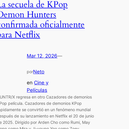
La secuela de KPop
Demon Hunters
confirmada oficialmente
para Netflix
Mar 12, 2026
—
Neto
por
en
Cine y
Películas
UNTR/X regresa en otro Cazadores de demonios
Pop película. Cazadores de demonios KPop
ápidamente se convirtió en un fenómeno mundial
espués de su lanzamiento en Netflix el 20 de junio
e 2025. Dirigido por Arden Cho como Rumi, May
ong como Mira y Ji-young Yoo como Zoey,