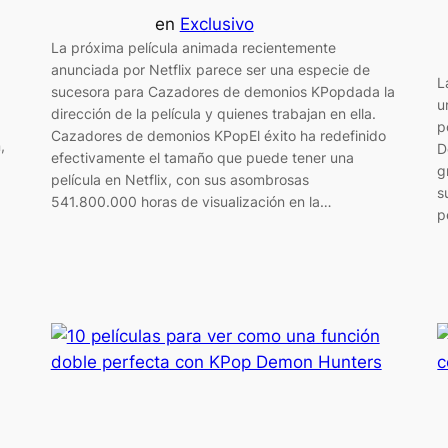
en
Exclusivo
La próxima película animada recientemente
anunciada por Netflix parece ser una especie de
L
sucesora para Cazadores de demonios KPopdada la
u
dirección de la película y quienes trabajan en ella.
p
Cazadores de demonios KPopEl éxito ha redefinido
,
D
efectivamente el tamaño que puede tener una
g
película en Netflix, con sus asombrosas
s
541.800.000 horas de visualización en la…
p