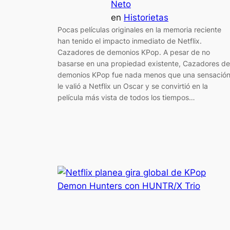
Neto
en
Historietas
Pocas películas originales en la memoria reciente
han tenido el impacto inmediato de Netflix.
Cazadores de demonios KPop. A pesar de no
basarse en una propiedad existente, Cazadores de
demonios KPop fue nada menos que una sensación
le valió a Netflix un Oscar y se convirtió en la
película más vista de todos los tiempos…