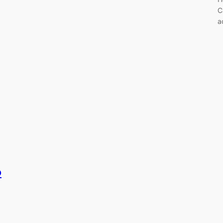
C
a
o