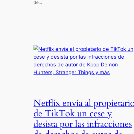
de…
Netflix envía al propietari
de TikTok un cese y
desista por las infracciones