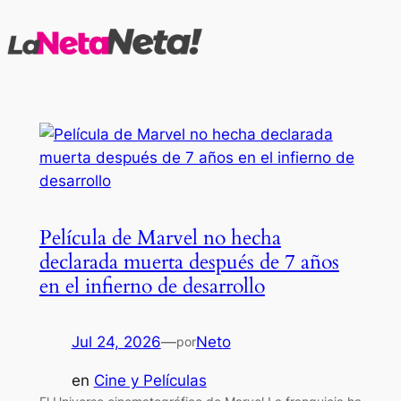
Saltar
al
contenido
Película de Marvel no hecha
declarada muerta después de 7 años
en el infierno de desarrollo
Jul 24, 2026
—
Neto
por
en
Cine y Películas