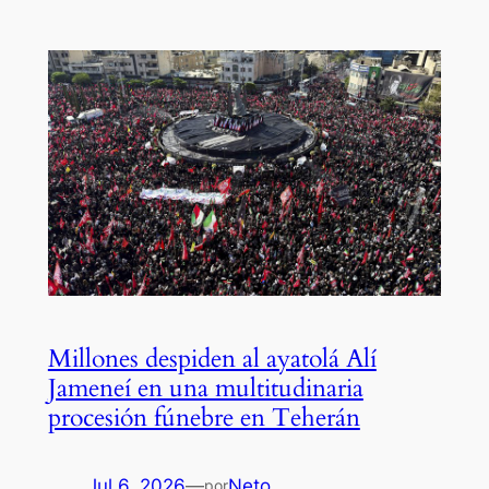
Millones despiden al ayatolá Alí
Jameneí en una multitudinaria
procesión fúnebre en Teherán
Jul 6, 2026
—
Neto
por