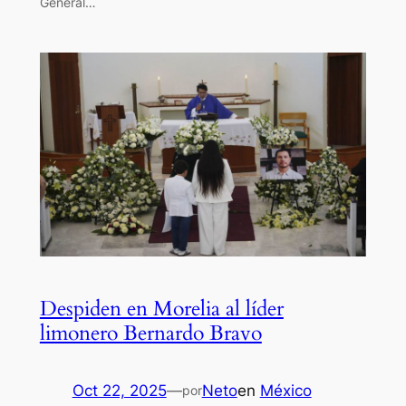
General…
Despiden en Morelia al líder
limonero Bernardo Bravo
Oct 22, 2025
—
Neto
en
México
por