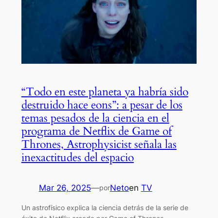
“Todo en este planeta ya habría sido
destruido hace eons”: a pesar de los
temas pesados ​​de la ciencia en el
programa de Netflix de Game of
Thrones, Astrophysicist señala las
inexactitudes del espacio
Mar 26, 2025
—
Neto
en
TV
por
Un astrofísico explica la ciencia detrás de la serie de