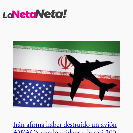
Saltar
al
contenido
Irán afirma haber destruido un avión
AWACS estadounidense de casi 300