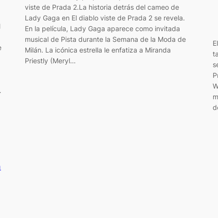
viste de Prada 2.La historia detrás del cameo de
Lady Gaga en El diablo viste de Prada 2 se revela.
l
En la película, Lady Gaga aparece como invitada
musical de Pista durante la Semana de la Moda de
E
e
Milán. La icónica estrella le enfatiza a Miranda
t
Priestly (Meryl…
s
P
W
…
m
d