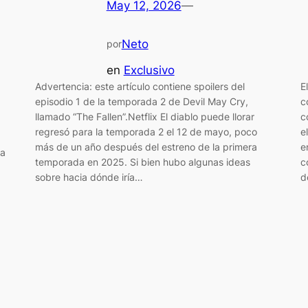
May 12, 2026
—
Neto
por
en
Exclusivo
Advertencia: este artículo contiene spoilers del
E
episodio 1 de la temporada 2 de Devil May Cry,
c
llamado “The Fallen”.Netflix El diablo puede llorar
c
regresó para la temporada 2 el 12 de mayo, poco
e
más de un año después del estreno de la primera
e
ca
temporada en 2025. Si bien hubo algunas ideas
c
sobre hacia dónde iría…
d