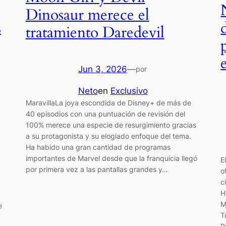
Dinosaur merece el
s
tratamiento Daredevil
Jun 3, 2026
—
por
Neto
en
Exclusivo
MaravillaLa joya escondida de Disney+ de más de
40 episodios con una puntuación de revisión del
100% merece una especie de resurgimiento gracias
a su protagonista y su elogiado enfoque del tema.
Ha habido una gran cantidad de programas
importantes de Marvel desde que la franquicia llegó
E
por primera vez a las pantallas grandes y…
o
c
H
M
e
T