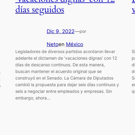
días seguidos
Dic 9, 2022
—
por
Neto
en
México
Legisladores de diversos partidos acordaron llevar
S
adelante el dictamen de ‘vacaciones dignas’ con 12
p
días de descanso continuos. De esta manera,
d
buscan mantener el acuerdo original que se
d
o
construyó en el Senado. La Cámara de Diputados
S
s
cambió la propuesta para dejar seis días continuos y
e
e
seis a negociar entre empleados y empresas. Sin
q
embargo, ahora…