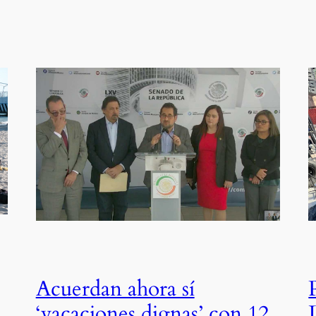
Acuerdan ahora sí
‘vacaciones dignas’ con 12