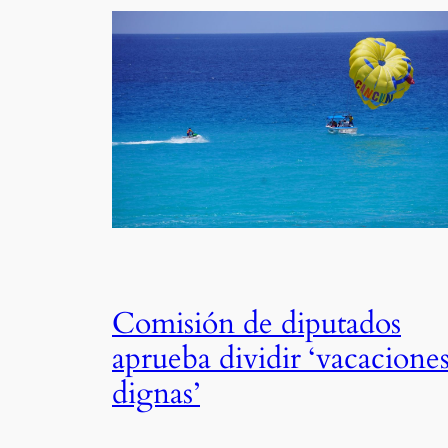
Comisión de diputados
aprueba dividir ‘vacacione
dignas’