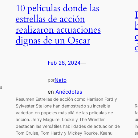
10 películas donde las
r
estrellas de acción
realizaron actuaciones
dignas de un Oscar
Feb 28, 2024
—
Neto
por
es
en
Anécdotas
Resumen Estrellas de acción como Harrison Ford y
R
Sylvester Stallone han demostrado su increíble
f
variedad en papeles más allá de las películas de
u
acción. Jerry Maguire, Locke y The Wrestler
i
destacan las versátiles habilidades de actuación de
s
Tom Cruise, Tom Hardy y Mickey Rourke. Keanu