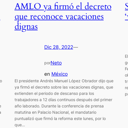
AMLO ya firmó el decreto
1
que reconoce vacaciones
dignas
Dic 28, 2022
—
E
g
Neto
por
F
en
México
o
do
El presidente Andrés Manuel López Obrador dijo que
t
6
ya firmó el decreto sobre las vacaciones dignas, que
r
extienden el periodo de descanso para los
p
trabajadores a 12 días continuos después del primer
e
año laborado. Durante la conferencia de prensa
a
matutina en Palacio Nacional, el mandatario
puntualizó que firmó la reforma este lunes, por lo
que…