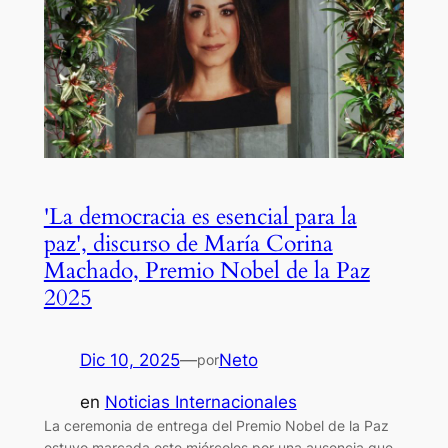
'La democracia es esencial para la
paz', discurso de María Corina
Machado, Premio Nobel de la Paz
2025
Dic 10, 2025
—
Neto
por
en
Noticias Internacionales
La ceremonia de entrega del Premio Nobel de la Paz
estuvo marcada este miércoles por una ausencia que,