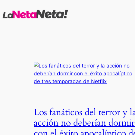
Saltar
al
contenido
Los fanáticos del terror y l
acción no deberían dormir
con el éxito apocalíptico d