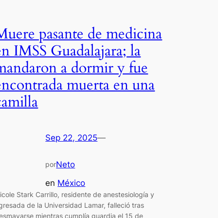
Muere pasante de medicina
en IMSS Guadalajara; la
mandaron a dormir y fue
encontrada muerta en una
camilla
Sep 22, 2025
—
Neto
por
en
México
icole Stark Carrillo, residente de anestesiología y
gresada de la Universidad Lamar, falleció tras
esmayarse mientras cumplía guardia el 15 de