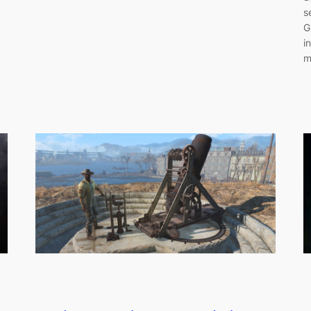
s
G
i
m