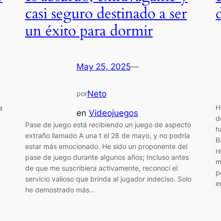
casi seguro destinado a ser
un éxito para dormir
May 25, 2025
—
Neto
por
H
a
en
Videojuegos
d
Pase de juego está recibiendo un juego de aspecto
h
extraño llamado A una t el 28 de mayo, y no podría
B
estar más emocionado. He sido un proponente del
r
pase de juego durante algunos años; Incluso antes
m
de que me suscribiera activamente, reconocí el
p
servicio valioso que brinda al jugador indeciso. Solo
e
he demostrado más…