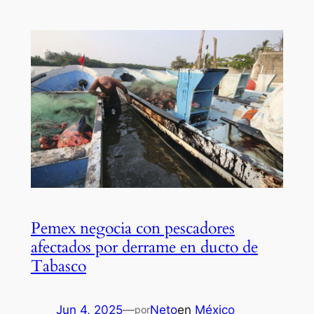
Pemex negocia con pescadores
afectados por derrame en ducto de
Tabasco
Jun 4, 2025
—
Neto
en
México
por