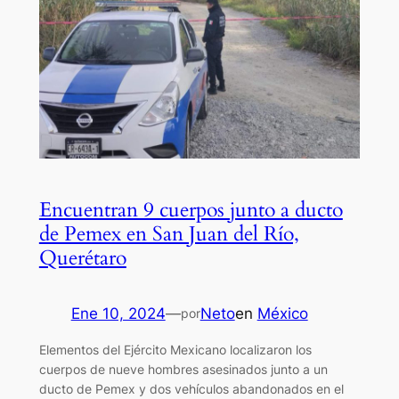
Encuentran 9 cuerpos junto a ducto
de Pemex en San Juan del Río,
Querétaro
Ene 10, 2024
—
Neto
en
México
por
Elementos del Ejército Mexicano localizaron los
cuerpos de nueve hombres asesinados junto a un
ducto de Pemex y dos vehículos abandonados en el