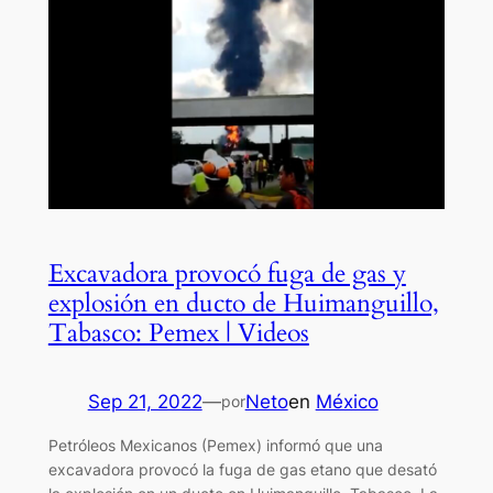
Excavadora provocó fuga de gas y
explosión en ducto de Huimanguillo,
Tabasco: Pemex | Videos
Sep 21, 2022
—
Neto
en
México
por
Petróleos Mexicanos (Pemex) informó que una
excavadora provocó la fuga de gas etano que desató