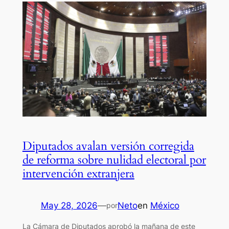
Diputados avalan versión corregida
de reforma sobre nulidad electoral por
intervención extranjera
May 28, 2026
—
Neto
en
México
por
La Cámara de Diputados aprobó la mañana de este