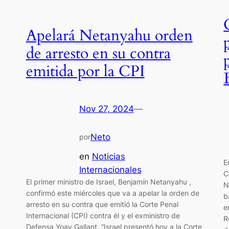
Apelará Netanyahu orden
de arresto en su contra
emitida por la CPI
Nov 27, 2024
—
Neto
por
en
Noticias
E
Internacionales
C
El primer ministro de Israel, Benjamín Netanyahu ,
N
confirmó este miércoles que va a apelar la orden de
b
arresto en su contra que emitió la Corte Penal
e
Internacional (CPI) contra él y el exministro de
R
Defensa Yoav Gallant. “Israel presentó hoy a la Corte