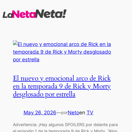
Saltar
al
contenido
El nuevo y emocional arco de Rick
en la temporada 9 de Rick y Morty
desglosado por estrella
May 26, 2026
—
Neto
en
TV
por
Advertencia: ¡Hay algunos SPOILERS por delante para
el episodio 1 de la temporada 9 de Rick y Morty, “Algo