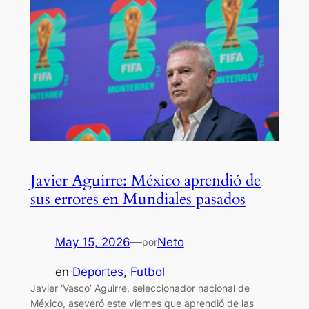
Javier Aguirre: México aprendió de
sus errores en Mundiales pasados
May 15, 2026
—
Neto
por
en
Deportes
, 
Futbol
Javier ‘Vasco’ Aguirre, seleccionador nacional de
México, aseveró este viernes que aprendió de las