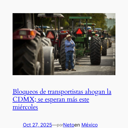
Bloqueos de transportistas ahogan la
CDMX; se esperan más este
miércoles
Oct 27, 2025
—
Neto
en
México
por