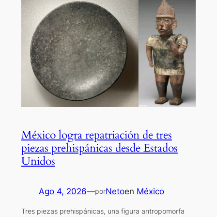
México logra repatriación de tres
piezas prehispánicas desde Estados
Unidos
Ago 4, 2026
—
Neto
en
México
por
Tres piezas prehispánicas, una figura antropomorfa