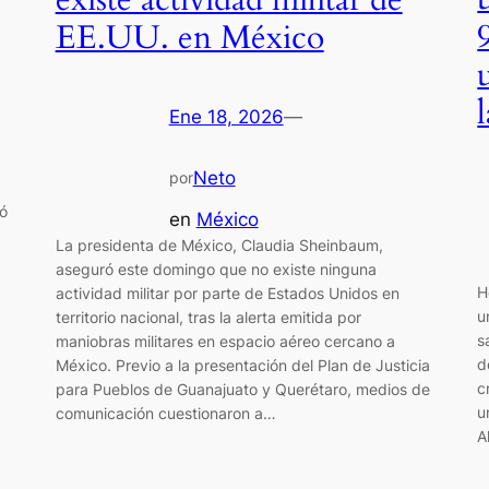
existe actividad militar de
EE.UU. en México
Ene 18, 2026
—
Neto
por
ró
en
México
La presidenta de México, Claudia Sheinbaum,
aseguró este domingo que no existe ninguna
H
actividad militar por parte de Estados Unidos en
u
territorio nacional, tras la alerta emitida por
s
maniobras militares en espacio aéreo cercano a
d
México. Previo a la presentación del Plan de Justicia
c
para Pueblos de Guanajuato y Querétaro, medios de
u
comunicación cuestionaron a…
A