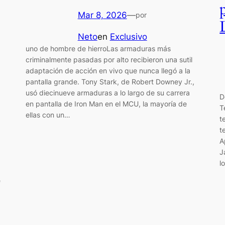
Mar 8, 2026
—
por
Neto
en
Exclusivo
uno de hombre de hierroLas armaduras más
criminalmente pasadas por alto recibieron una sutil
adaptación de acción en vivo que nunca llegó a la
pantalla grande. Tony Stark, de Robert Downey Jr.,
usó diecinueve armaduras a lo largo de su carrera
D
en pantalla de Iron Man en el MCU, la mayoría de
T
ellas con un…
t
t
A
J
l
e