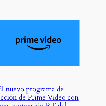
El nuevo programa de
acción de Prime Video con
una puntuación RT del