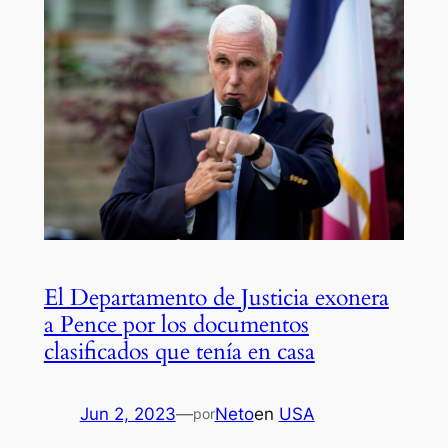
El Departamento de Justicia exonera
a Pence por los documentos
clasificados que tenía en casa
Jun 2, 2023
—
Neto
en
USA
por