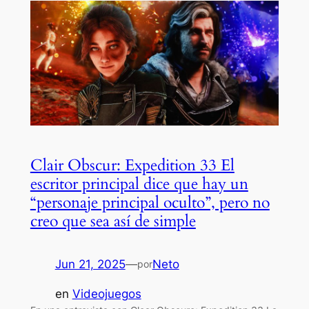
Clair Obscur: Expedition 33 El
escritor principal dice que hay un
“personaje principal oculto”, pero no
creo que sea así de simple
Jun 21, 2025
—
Neto
por
en
Videojuegos