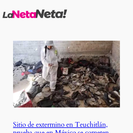
Saltar
al
contenido
Sitio de extermino en Teuchitlán,
prueba que en México se cometen