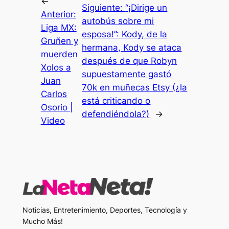
←
Siguiente:
“¡Dirige un
Anterior:
autobús sobre mi
Liga MX:
esposa!”: Kody, de la
Gruñen y
hermana, Kody se ataca
muerden
después de que Robyn
Xolos a
supuestamente gastó
Juan
70k en muñecas Etsy (¿la
Carlos
está criticando o
Osorio |
defendiéndola?)
→
Video
Noticias, Entretenimiento, Deportes, Tecnología y
Mucho Más!