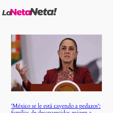
Saltar
al
contenido
'México se le está cayendo a pedazos':
familias de desaparecidos exigen a