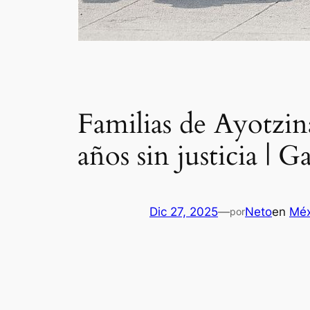
Familias de Ayotzin
años sin justicia | Ga
Dic 27, 2025
—
Neto
en
Méx
por