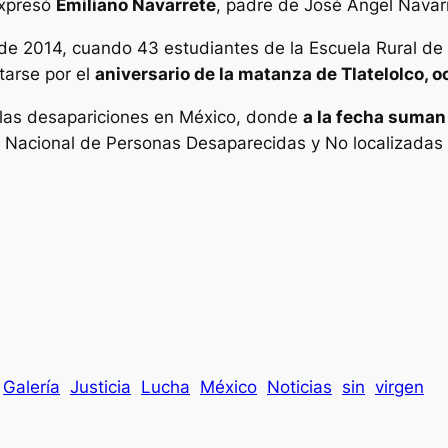
expresó
Emiliano Navarrete
, padre de José Ángel Navar
 de 2014, cuando 43 estudiantes de la Escuela Rural d
tarse por el
aniversario de la matanza de Tlatelolco, o
 las desapariciones en México, donde
a la fecha suman
o Nacional de Personas Desaparecidas y No localizadas 
Galería
Justicia
Lucha
México
Noticias
sin
virgen