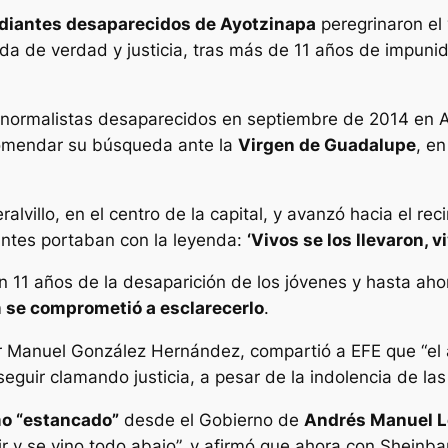
udiantes desaparecidos de Ayotzinapa
peregrinaron el 
a de verdad y justicia, tras más de 11 años de impunid
 normalistas desaparecidos en septiembre de 2014 en A
ncomendar su búsqueda ante la
Virgen de Guadalupe
, e
alvillo, en el centro de la capital, y avanzó hacia el rec
tantes portaban con la leyenda:
‘Vivos se los llevaron, 
 11 años de la desaparición de los jóvenes y hasta ahor
 se comprometió a esclarecerlo
.
 Manuel González Hernández, compartió a EFE que “el a
seguir clamando justicia, a pesar de la indolencia de la
mo “estancado”
desde el Gobierno de
Andrés Manuel L
ir y se vino todo abajo”, y afirmó que ahora con Shein